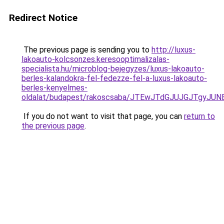
Redirect Notice
The previous page is sending you to
http://luxus-
lakoauto-kolcsonzes.keresooptimalizalas-
specialista.hu/microblog-bejegyzes/luxus-lakoauto-
berles-kalandokra-fel-fedezze-fel-a-luxus-lakoauto-
berles-kenyelmes-
oldalat/budapest/rakoscsaba/JTEwJTdGJUJGJTgyJ
If you do not want to visit that page, you can
return to
the previous page
.