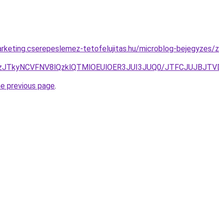
rketing.cserepeslemez-tetofelujitas.hu/microblog-bejegyzes/zo
MzJTkyNCVFNV8lQzklQTMlOEUlOER3JUI3JUQ0/JTFCJUJBJT
he previous page
.