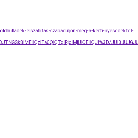
ldhulladek-elszallitas-szabaduljon-meg-a-kerti-nyesedektol-
VDJTNGSk8lMEIlQzlTa0QlQTglRjclMjUlOEIlQUI%3D/JUI3J