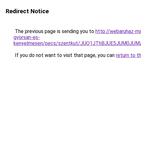
Redirect Notice
The previous page is sending you to
http://webaruhaz-ma
gyorsan-es-
kenyelmesen/pecs/szentkut/JUQ1JThBJUE5JUM0JU
If you do not want to visit that page, you can
return to t