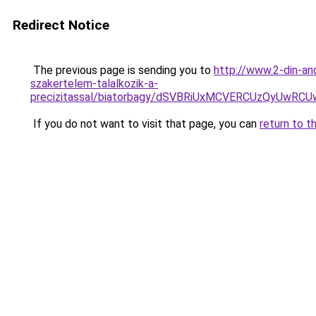
Redirect Notice
The previous page is sending you to
http://www.2-din-an
szakertelem-talalkozik-a-
precizitassal/biatorbagy/dSVBRiUxMCVERCUzQyU
If you do not want to visit that page, you can
return to t