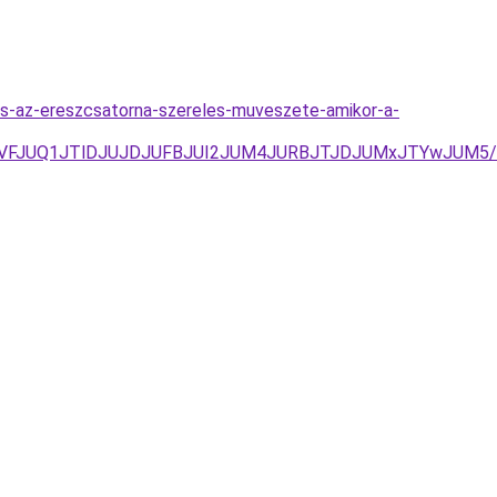
es-az-ereszcsatorna-szereles-muveszete-amikor-a-
tJTVFJUQ1JTlDJUJDJUFBJUI2JUM4JURBJTJDJUMxJTYwJUM5/