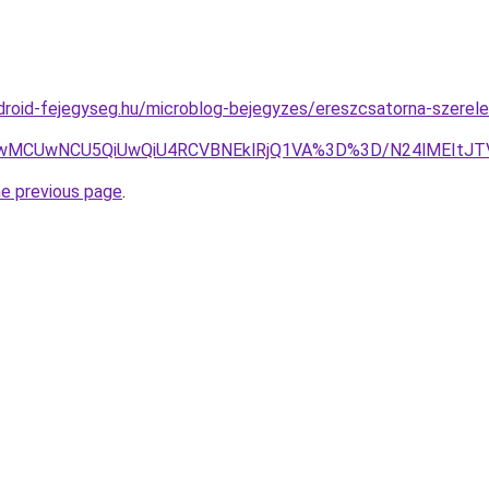
droid-fejegyseg.hu/microblog-bejegyzes/ereszcsatorna-szerel
wRCUwMCUwNCU5QiUwQiU4RCVBNEklRjQ1VA%3D%3D/N24lMEI
he previous page
.