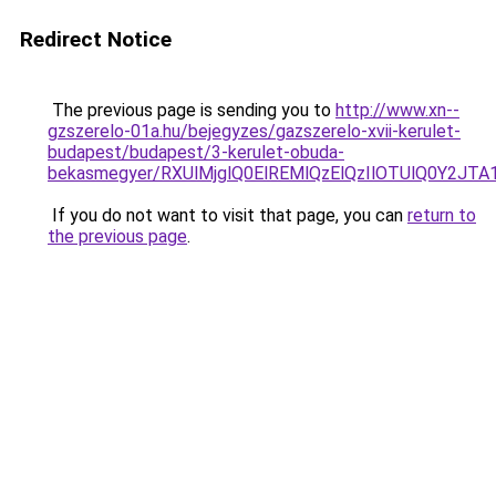
Redirect Notice
The previous page is sending you to
http://www.xn--
gzszerelo-01a.hu/bejegyzes/gazszerelo-xvii-kerulet-
budapest/budapest/3-kerulet-obuda-
bekasmegyer/RXUlMjglQ0ElREMlQzElQzIlOTUlQ0Y2
If you do not want to visit that page, you can
return to
the previous page
.