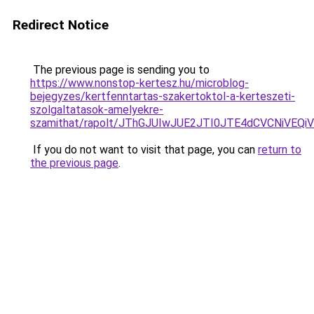
Redirect Notice
The previous page is sending you to
https://www.nonstop-kertesz.hu/microblog-
bejegyzes/kertfenntartas-szakertoktol-a-kerteszeti-
szolgaltatasok-amelyekre-
szamithat/rapolt/JThGJUIwJUE2JTI0JTE4dCVCNiV
If you do not want to visit that page, you can
return to
the previous page
.